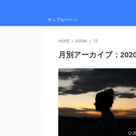
サンプルページ
HOME
>
2020年
>
7月
月別アーカイブ：2020
アフィリエイト初心者にお
グ
お金をかけずに無料でブログを
のブログを使ったらいいのか知
アフィリエイトで稼ぎたいので
2
ReadMor
るサイトでプログを書きたいな