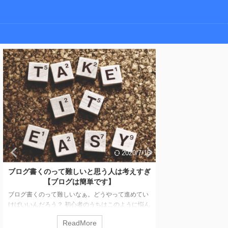
2020/7/16
ブログ書くのって難しいと思う人は考えすぎ
初心者向けアフィ
【ブログは簡単です】
【
ブログ書くのって難しいなぁ。どうやって進めてい
おすすめのアフィリエ
けばいいんだろう？ 初心者のうちはこのように悩ん
数のASPに登録して
でいる人多いですね。 結論を先に言うと、ブログを
録したほうがいいアフ
ReadMore
R
難しいと考える人はすぐに結果を求めているからで
な。 このような方