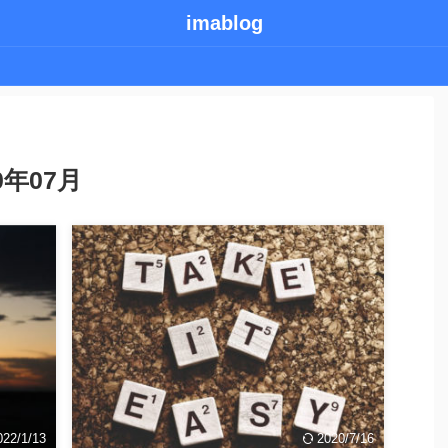
imablog
年07月
2020/7/11
2022/1/13
すすめの無料ブロ
ブログのペルソナ設定をする方法【必要性と
手順を解説】
始めたいけど、どこ
このような疑問にお答えします。 本記事の内容 ブ
りたい。ゆくゆくは
ログ記事を書く上で、ペルソナ設定というのはとて
、練習も兼ねて稼げ
も重要です。 ペルソナの設定がしっかりできている
022/1/13
2020/7/16
e
ReadMore
。 このような方にお
と、記事の精度も上がりアクセスもグンっと伸びて