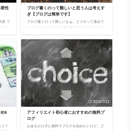
心者がブログでアフィ
きます。 ペルソナとは？ ペルソナ（persona）と
必要性
ブログ書くのって難しいと思う人は考えす
めな無料ブログサイ
は、簡単に言うと、マーケティング業界で使われる
ぎ【ブログは簡単です】
記事を読み終えると、
言葉で、商品やサービスの具体的なユーザー像のこ
内容 ブ
ブログ書くのって難しいなぁ。どうやって進めて
めるために、どの無
とを言います。 似た言葉に『ターゲット』という言
のはと
いけばいいんだろう？ 初心者のうちはこのように
始めたらよいかがわ
葉がありますが、こちらは『ペルソナ』より広い範
できて
悩んでいる人多いですね。 結論を先に言うと、ブ
心者に無料ブログがお
囲で使われます。 企業がアンケートを取ったりする
ンっと
ログを難しいと考える人はすぐに結果を求めてい
ホさえあ ...
のも、『ペルソナ』に関係があります ...
るからです。 『ブログって難しい』ではなく、ど
ティン
うやったらブログを書けるようになるかを考える
の具体
と一歩前進です。 僕もブログに慣れるまでに時間
葉に
がかかりました。 でも、それは学習方法が下手だ
こちら
ったから。 そこで、本記事ではプログが難しいと
 企業
考える方に、効率よくブログの苦手意識を取っ払
ソナ』
えるようにブログの考え方と学習方法を教えま
す。 この記事を ...
020/7/10
2020/7/11
め6
アフィリエイト初心者におすすめの無料ブ
ログ
ろう？
お金をかけずに無料でブログを始めたいけど、ど