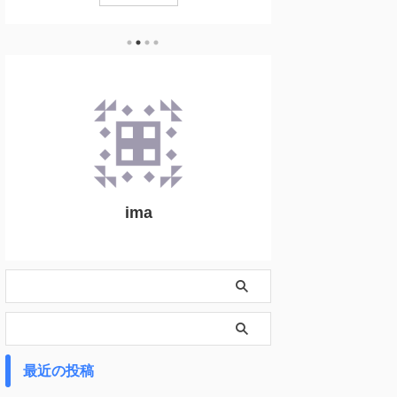
す。 『ブログって難しい』ではなく、どうやったら
すすめアフィリエイト
ブログを書けるようになるかを考えると一歩前進で
向けアフィリエイトA
す。 僕もブログに慣れるまでに時間がかかりまし
アフィリエイトASP
た。 でも、それは学習方法が下手だったから。 そ
ないものではありませ
こで、本記事ではプログが難しいと考える方に、効
全部登録してＯＫで
率よくブログの苦手意識を取っ払えるようにブログ
がる） とりあえず
の考え方と学習方法を教えます。 この記事を ...
下記の6社を登録してお
ima
最近の投稿